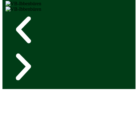
Bürgerschützen- und Heimatverein
Dörenthe
info@bsh-doerenthe.de